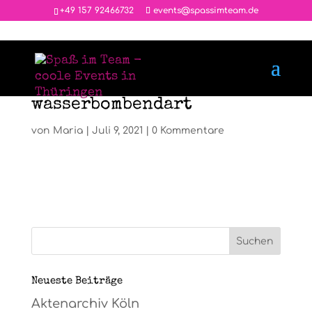
‭+49 157 92466732
events@spassimteam.de
wasserbombendart
von
Maria
|
Juli 9, 2021
|
0 Kommentare
Neueste Beiträge
Aktenarchiv Köln