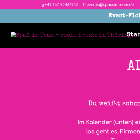
‭+49 157 92466732
events@spassimteam.de
Event-Floh
Sta
A
Du weißt schon
Im Kalender (unten) e
los geht es. Firm