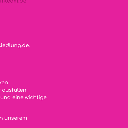
imteam.de
iedlung.de
.
ken
 ausfüllen
und eine wichtige
in unserem