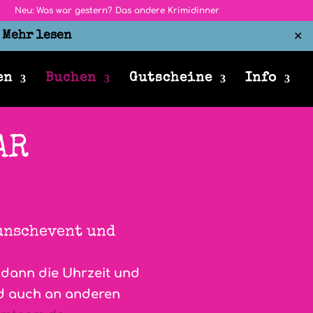
Neu: Was war gestern? Das andere Krimidinner
r
Mehr lesen
✕
en
Buchen
Gutscheine
Info
AR
Wunschevent und
, dann die Uhrzeit und
nd auch an anderen