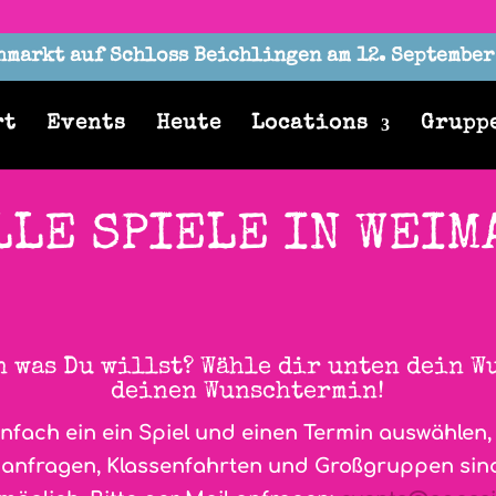
markt auf Schloss Beichlingen am 12. Septembe
rt
Events
Heute
Locations
Grupp
LLE SPIELE IN WEIM
 was Du willst? Wähle dir unten dein 
deinen Wunschtermin!
infach ein ein Spiel und einen Termin auswählen
enanfragen, Klassenfahrten und Großgruppen si