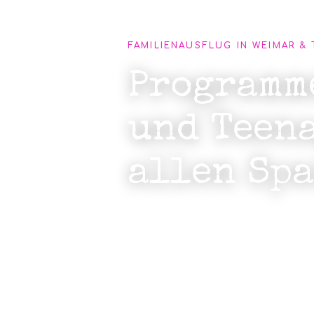
FAMILIENAUSFLUG IN WEIMAR &
Programm
und Teena
allen Sp
Ob Escape Games in der Aben
der Gaststätte Am Horn oder 
uns findet jede Familie das p
Wochenendausflüge oder einfa
erinnern.