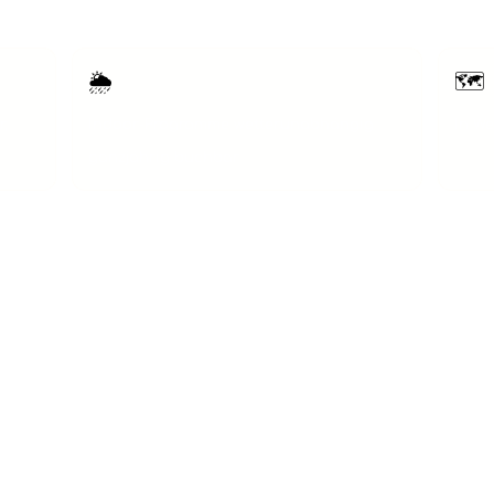
🌦️
🗺️
r,
Indoor-Programme wetterunabhängig
In W
ganzjährig buchbar