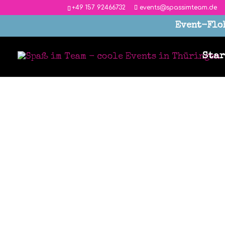
‭+49 157 92466732
events@spassimteam.de
Event-Floh
Star