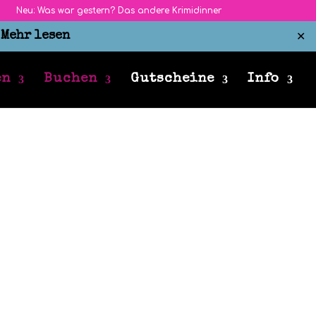
Neu: Was war gestern? Das andere Krimidinner
r
Mehr lesen
✕
en
Buchen
Gutscheine
Info