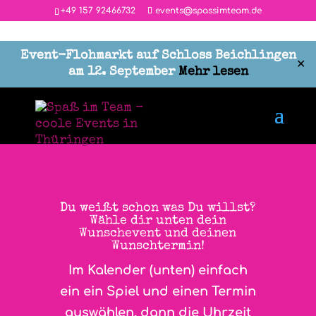
‭+49 157 92466732
events@spassimteam.de
Event-Flohmarkt auf Schloss Beichlingen
✕
am 12. September
Mehr lesen
ALLE SPIELE IN WEIMAR
Du weißt schon was Du willst?
Wähle dir unten dein
Wunschevent und deinen
Wunschtermin!
Im Kalender (unten) einfach
ein ein Spiel und einen Termin
auswählen, dann die Uhrzeit