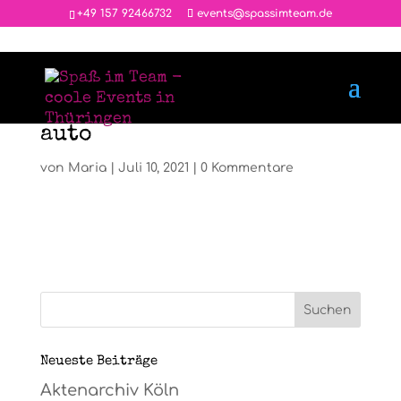
‭+49 157 92466732
events@spassimteam.de
auto
von
Maria
|
Juli 10, 2021
|
0 Kommentare
Neueste Beiträge
Aktenarchiv Köln