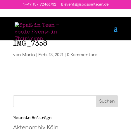
‭+49 157 92466732
events@spassimteam.de
IMG_7358
von
Maria
|
Feb. 13, 2021
|
0 Kommentare
Neueste Beiträge
Aktenarchiv Köln