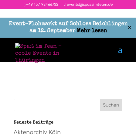
‭+49 157 92466732
events@spassimteam.de
Event-Flohmarkt auf Schloss Beichlingen
✕
am 12. September
Mehr lesen
labyrinthlösung1
von
Maria
|
Feb. 12, 2021
|
0 Kommentare
Neueste Beiträge
Aktenarchiv Köln