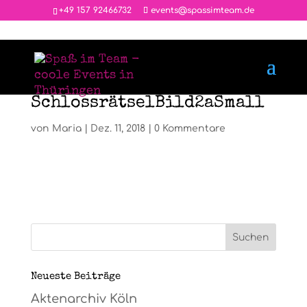
‭+49 157 92466732
events@spassimteam.de
SchlossrätselBild2aSmall
von
Maria
|
Dez. 11, 2018
|
0 Kommentare
Neueste Beiträge
Aktenarchiv Köln