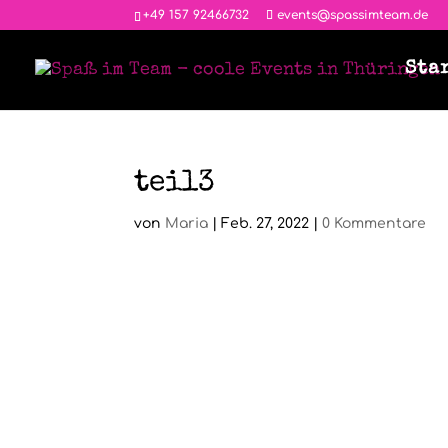
‭+49 157 92466732
events@spassimteam.de
Sta
teil3
von
Maria
|
Feb. 27, 2022
|
0 Kommentare