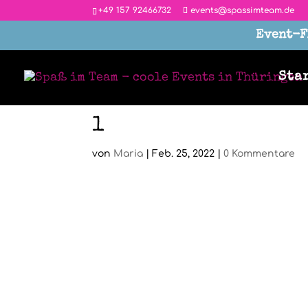
‭+49 157 92466732
events@spassimteam.de
Event-F
Sta
1
von
Maria
|
Feb. 25, 2022
|
0 Kommentare