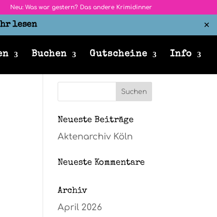
Neu: Was war gestern? Das andere Krimidinner
hr lesen
✕
en
Buchen
Gutscheine
Info
Neueste Beiträge
Aktenarchiv Köln
Neueste Kommentare
Archiv
April 2026