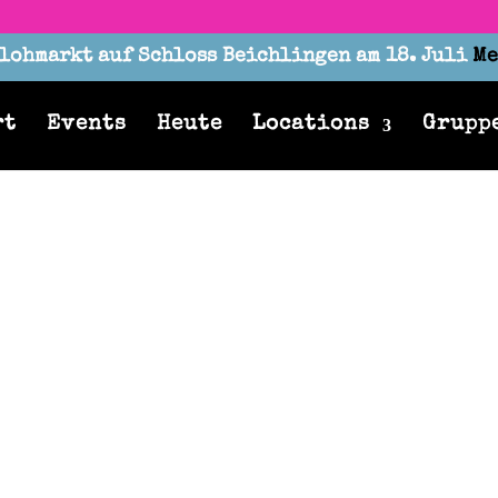
lohmarkt auf Schloss Beichlingen am 18. Juli
Me
rt
Events
Heute
Locations
Grupp