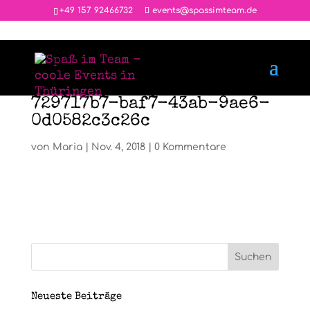
‭+49 157 92466732
events@spassimteam.de
729717b7-baf7-43ab-9ae6-
0d0582c3c26c
von
Maria
|
Nov. 4, 2018
|
0 Kommentare
Neueste Beiträge