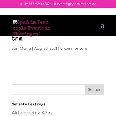
‭+49 157 92466732
events@spassimteam.de
tsm
von
Maria
|
Aug. 23, 2021
|
0 Kommentare
Neueste Beiträge
Aktenarchiv Köln