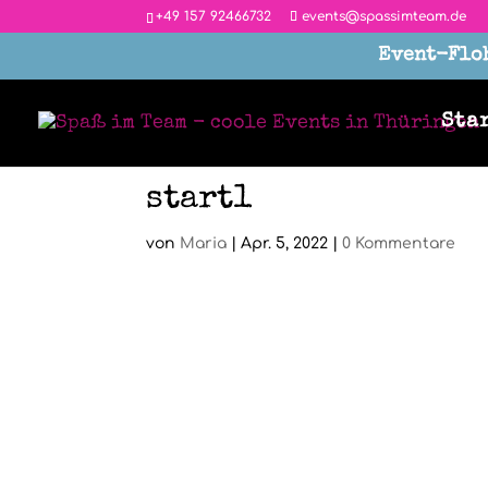
‭+49 157 92466732
events@spassimteam.de
Event-Floh
Sta
start1
von
Maria
|
Apr. 5, 2022
|
0 Kommentare