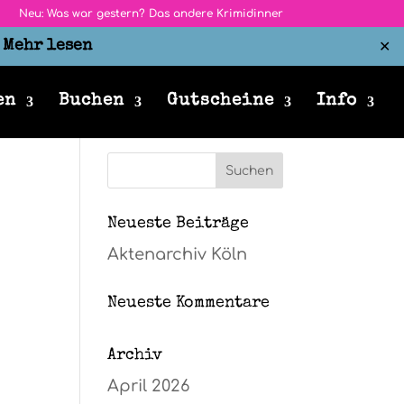
Neu: Was war gestern? Das andere Krimidinner
r
Mehr lesen
✕
en
Buchen
Gutscheine
Info
Neueste Beiträge
Aktenarchiv Köln
Neueste Kommentare
Archiv
April 2026