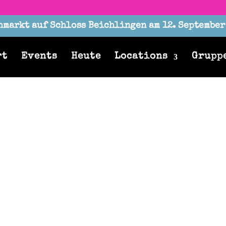
markt auf Schloss Beichlingen am 12. Septembe
rt
Events
Heute
Locations
Grupp