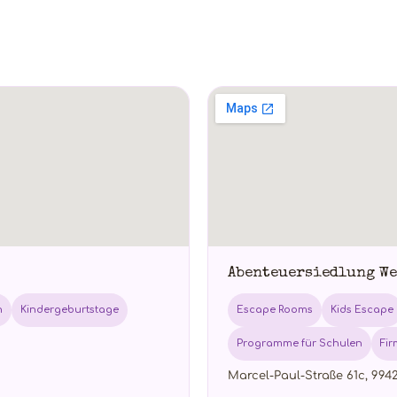
Abenteuersiedlung W
n
Kindergeburtstage
Escape Rooms
Kids Escape
Programme für Schulen
Fi
Marcel-Paul-Straße 61c, 994