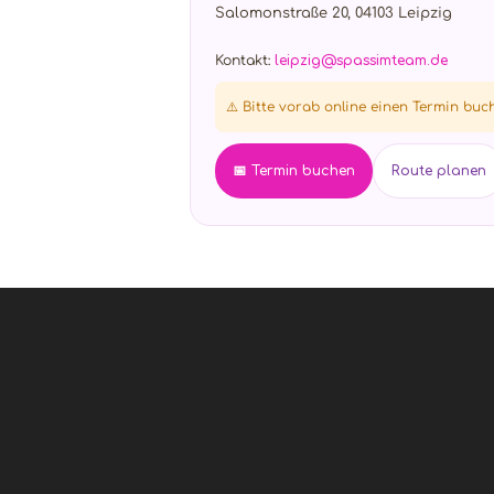
Salomonstraße 20, 04103 Leipzig
Kontakt:
leipzig@spassimteam.de
⚠️ Bitte vorab online einen Termin buc
📅 Termin buchen
Route planen