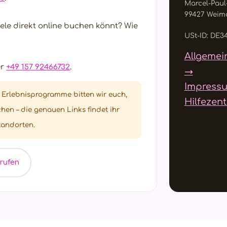
Marcel-Paul-
99427 Weim
piele direkt online buchen könnt? Wie
USt-ID: DE3
Allgemei
er
+49 157 92466732
.
→
Impress
Erlebnisprogramme bitten wir euch,
Hilfezen
hen – die genauen Links findet ihr
tandorten.
nrufen