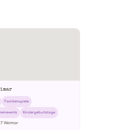
eimar
Familienspiele
rmenevents
Kindergeburtstage
27 Weimar