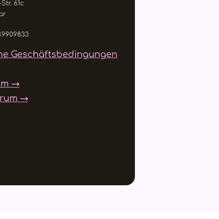
Str. 61c
ar
49909833
ne Geschäftsbedingungen
um →
trum →