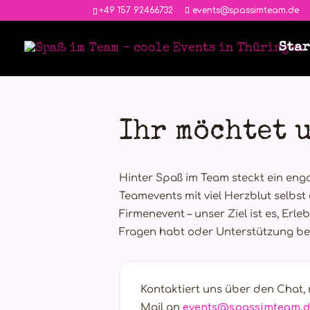
‭+49 157 92466732
events@spassimteam.de
Star
Ihr möchtet 
Hinter Spaß im Team steckt ein eng
Teamevents mit viel Herzblut selbst
Firmenevent – unser Ziel ist es, Erl
Fragen habt oder Unterstützung bei 
Kontaktiert uns über den Chat, 
Mail an
events@spassimteam.d