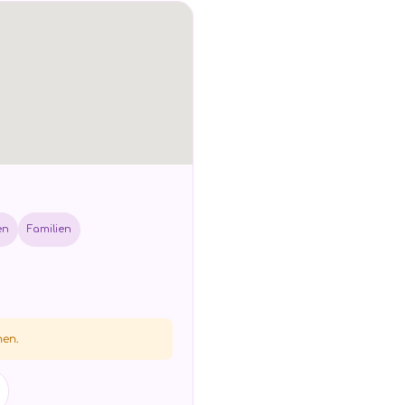
en
Familien
hen.