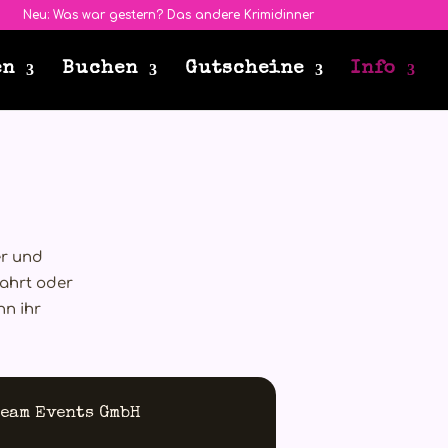
Neu: Was war gestern? Das andere Krimidinner
en
Buchen
Gutscheine
Info
er und
fahrt oder
nn ihr
eam Events GmbH