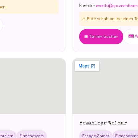
Kontakt:
events@spassimteam
hen.
⚠️ Bitte vorab online einen 
🗺️ 
📅 Termin buchen
Bezahlbar Weimar
enfeiern
Firmenevents
Escape Games
Firmenevent