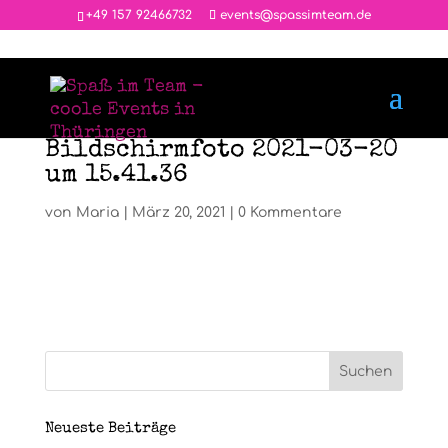
‭+49 157 92466732
events@spassimteam.de
Bildschirmfoto 2021-03-20
um 15.41.36
von
Maria
|
März 20, 2021
|
0 Kommentare
Neueste Beiträge