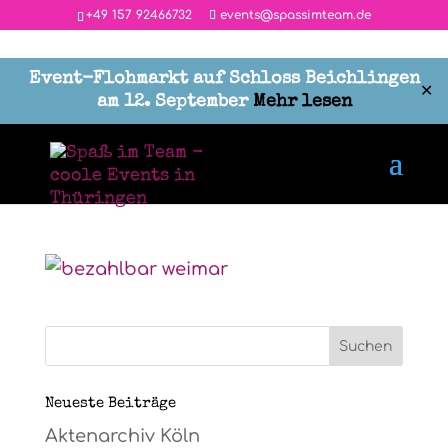
‭+49 157 92466732
events@spassimteam.de
Event-Flohmarkt auf Schloss Beichlingen
✕
am 12. September
Mehr lesen
bezahlbar weimar
von
Maria
|
März 9, 2022
|
0 Kommentare
Neueste Beiträge
Aktenarchiv Köln