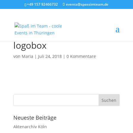
‭+49 157 92466732
events@spassimteam.de
logobox
von
Maria
|
Juli 24, 2018
|
0 Kommentare
Neueste Beiträge
Aktenarchiv Köln