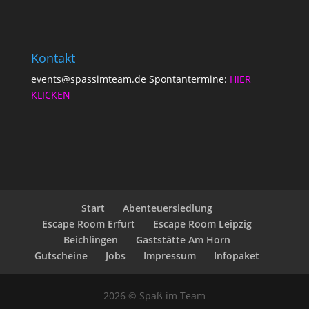
Kontakt
events@spassimteam.de Spontantermine:
HIER
KLICKEN
Start
Abenteuersiedlung
Escape Room Erfurt
Escape Room Leipzig
Beichlingen
Gaststätte Am Horn
Gutscheine
Jobs
Impressum
Infopaket
2026 © Spaß im Team