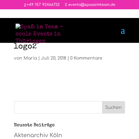
‭+49 157 92466732
events@spassimteam.de
logo2
von
Maria
|
Juli 20, 2018
|
0 Kommentare
Neueste Beiträge
Aktenarchiv Köln