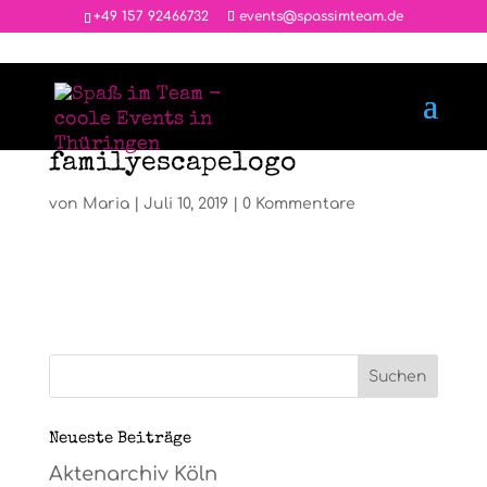
‭+49 157 92466732
events@spassimteam.de
familyescapelogo
von
Maria
|
Juli 10, 2019
|
0 Kommentare
Neueste Beiträge
Aktenarchiv Köln