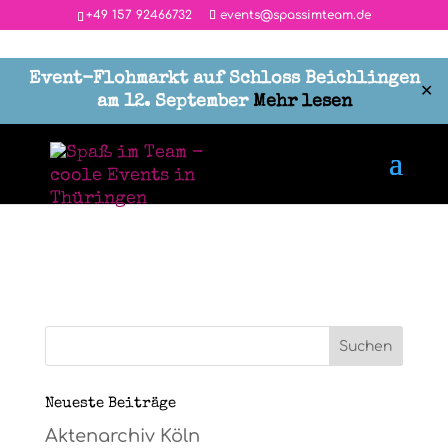
‭+49 157 92466732
events@spassimteam.de
Event-Flohmarkt auf Schloss Beichlingen
✕
am 12. September
Mehr lesen
thügobild
von
Maria
|
Jan. 1, 2019
|
0 Kommentare
Neueste Beiträge
Aktenarchiv Köln