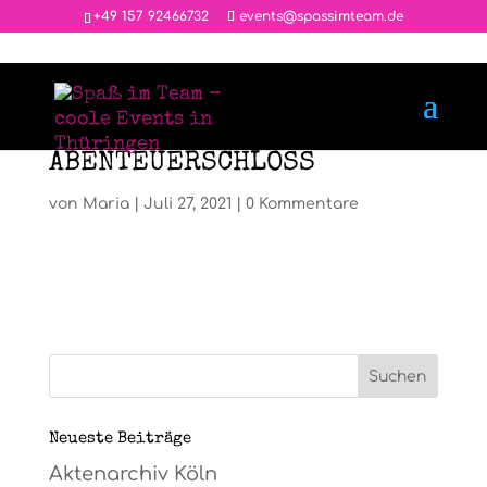
‭+49 157 92466732
events@spassimteam.de
ABENTEUERSCHLOSS
von
Maria
|
Juli 27, 2021
|
0 Kommentare
Neueste Beiträge
Aktenarchiv Köln