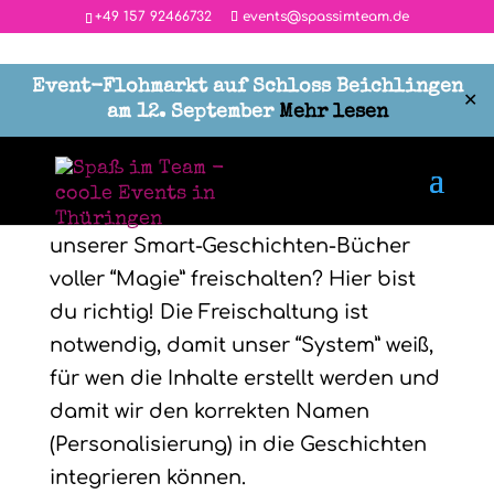
‭+49 157 92466732
events@spassimteam.de
Event-Flohmarkt auf Schloss Beichlingen
✕
am 12. September
Mehr lesen
Du möchtest loslegen und eins
unserer Smart-Geschichten-Bücher
voller “Magie” freischalten? Hier bist
du richtig! Die Freischaltung ist
notwendig, damit unser “System” weiß,
für wen die Inhalte erstellt werden und
damit wir den korrekten Namen
(Personalisierung) in die Geschichten
integrieren können.