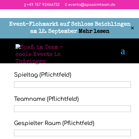
‭+49 157 92466732
events@spassimteam.de
Event-Flohmarkt auf Schloss Beichlingen
✕
am 12. September
Mehr lesen
Gewinnspiel
Spieltag (Pflichtfeld)
Teamname (Pflichtfeld)
Gespielter Raum (Pflichtfeld)