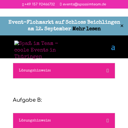
‭+49 157 92466732
events@spassimteam.de
Event-Flohmarkt auf Schloss Beichlingen
✕
am 12. September
Mehr lesen
Aufgabe A
Lösungshinweis:
Aufgabe B:
Lösungshinweis: