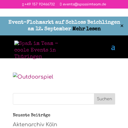
‭+49 157 92466732
events@spassimteam.de
Event-Flohmarkt auf Schloss Beichlingen
✕
am 12. September
Mehr lesen
Banner WWW (15 x 10 cm) (1)
von
Maria
|
Mai 11, 2026
Neueste Beiträge
Aktenarchiv Köln