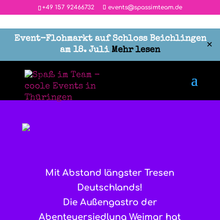
‭+49 157 92466732
events@spassimteam.de
Event-Flohmarkt auf Schloss Beichlingen
✕
am 18. Juli
Mehr lesen
Längster Tresen Deutschlands
Mit Abstand längster Tresen
Deutschlands!
Die Außengastro der
Abenteuersiedlung Weimar hat