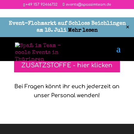
‭+49 157 92466732
events@spassimteam.de
Event-Flohmarkt auf Schloss Beichlingen
✕
am 18. Juli
Mehr lesen
ALLERGENE UND
ZUSATZSTOFFE - hier klicken
Bei Fragen könnt ihr euch jederzeit an
unser Personal wenden!