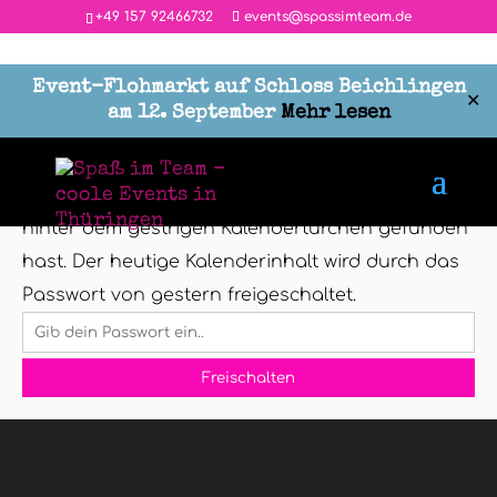
‭+49 157 92466732
events@spassimteam.de
Event-Flohmarkt auf Schloss Beichlingen
✕
am 12. September
Mehr lesen
Geschützter Bereich
Dieser Inhalt ist passwortgeschützt. Bitte gib das
Passwort IN GROSSBUCHSTABEN ein, das du
hinter dem gestrigen Kalendertürchen gefunden
hast. Der heutige Kalenderinhalt wird durch das
Passwort von gestern freigeschaltet.
Freischalten