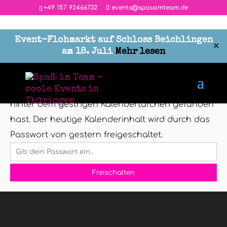
‭+49 157 92466732
events@spassimteam.de
Event-Flohmarkt auf Schloss Beichlingen
✕
am 18. Juli
Mehr lesen
Geschützter Bereich
Dieser Inhalt ist passwortgeschützt. Bitte gib das
Passwort IN GROSSBUCHSTABEN ein, das du
hinter dem gestrigen Kalendertürchen gefunden
hast. Der heutige Kalenderinhalt wird durch das
Passwort von gestern freigeschaltet.
Freischalten