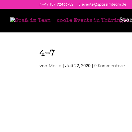
‭+49 157 92466732
events@spassimteam.de
Sta
4-7
von
Maria
|
Juli 22, 2020
|
0 Kommentare