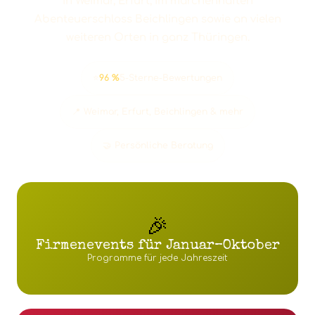
in Weimar, Erfurt, im märchenhaften
Abenteuerschloss Beichlingen sowie an vielen
weiteren Orten in ganz Thüringen.
⭐
96 %
5-Sterne-Bewertungen
📍 Weimar, Erfurt, Beichlingen & mehr
🤝 Persönliche Beratung
🎉
Firmenevents für Januar–Oktober
Programme für jede Jahreszeit