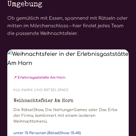
Umgebung
Ob gemütlich mit Essen, spannend mit Rätseln oder
mitten im Märchenschloss – hier findet jedes Team
die passende Weihnachtsfeier.
📍 Erlebnisgaststätte Am Horn
KULINARIK UND RÄTSELSPASS
Weihnachtsfeier Am Horn
Die RätselShow, Die NoHungerGames oder Das Erbe
der Firma, kombiniert mit einem leckeren
Weihnachtsmenü.
unter 15 Personen (RätselShow: 15–45)