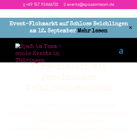
‭+49 157 92466732
events@spassimteam.de
Event-Flohmarkt auf Schloss Beichlingen
<
✕
am 12. September
Mehr lesen
FIRMENFEIERN & TEAMEVENTS IN THÜRINGEN
Firmenfeiern mit
gemeinsamen
Erfolgserlebnissen
Ob Escape Room, Teamspiel, Rätselshow,
Malworkshop oder Event mit Gastronomie – bei uns
findet ihr abwechslungsreiche
Firmenveranstaltungen für kleine und große Teams,