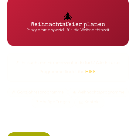
🎄
Weihnachtsfeier planen
Programme speziell für die Weihnachtszeit
📍 Ihr sucht ein Firmenevent in
Erfurt
? Alle Erfurter
Programme findet ihr
HIER
.
🎉 Ganzjahresprogramme
🎄 Weihnachtsprogramme
❓ Häufige Fragen
✉️ Kontakt